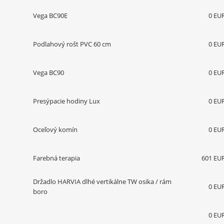
Vega BC90E
0 EU
Podlahový rošt PVC 60 cm
0 EU
Vega BC90
0 EU
Presýpacie hodiny Lux
0 EU
Oceľový komín
0 EU
Farebná terapia
601 EU
Držadlo HARVIA dlhé vertikálne TW osika / rám
0 EU
boro
0 EU