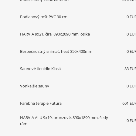
Podlahový rošt PVC 90 cm
0 EU
HARVIA 9x21, číra, 890x2090 mm, osika
0 EU
Bezpečnostný snímač, heat 350x400mm
0 EU
Saunové tienidlo Klasik
83 EU
Vonkajšie sauny
0 EU
Farebná terapie Futura
601 EU
HARVIA ALU 9x19, bronzové, 890x1890 mm, šedý
0 EU
rám