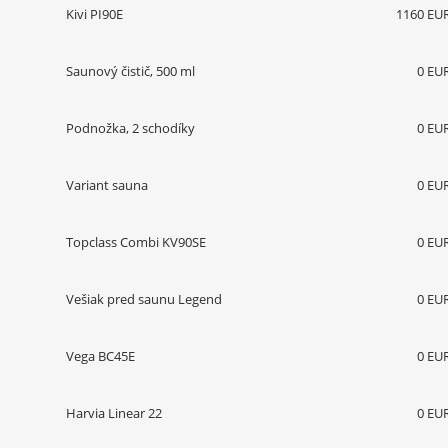
Kivi PI90E
1160 EU
Saunový čistič, 500 ml
0 EU
Podnožka, 2 schodíky
0 EU
Variant sauna
0 EU
Topclass Combi KV90SE
0 EU
Vešiak pred saunu Legend
0 EU
Vega BC45E
0 EU
Harvia Linear 22
0 EU