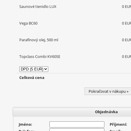
Saunové tienidlo LUX
0 EU
Vega BC60
0 EU
Parafínový olej, 500 ml
0 EU
Topclass Combi KV60SE
0 EU
Celková cena
Pokračovat v nákupu »
Objednávka
Jméno:
Příjmení: