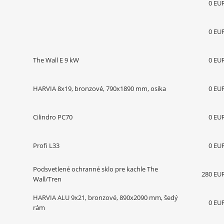
0 EU
0 EU
The Wall E 9 kW
0 EU
HARVIA 8x19, bronzové, 790x1890 mm, osika
0 EU
Cilindro PC70
0 EU
Profi L33
0 EU
Podsvetlené ochranné sklo pre kachle The
280 EU
Wall/Tren
HARVIA ALU 9x21, bronzové, 890x2090 mm, šedý
0 EU
rám