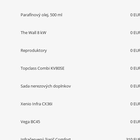
Parafínový olej, 500 ml
0 EU
The Wall 8 kW
0 EU
Reproduktory
0 EU
Topclass Combi KV80SE
0 EU
Sada nerezových doplnkov
0 EU
Xenio Infra CX36I
0 EU
Vega BC45
0 EU
Infračervený žiarič Comfort
310 EU