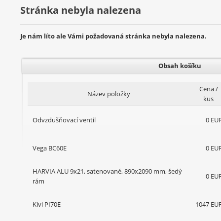
Stránka nebyla nalezena
Je nám líto ale Vámi požadovaná stránka nebyla nalezena.
Obsah košíku
Cena /
Název položky
kus
Odvzdušňovací ventil
0 EU
Vega BC60E
0 EU
HARVIA ALU 9x21, satenované, 890x2090 mm, šedý
0 EU
rám
Kivi PI70E
1047 EU