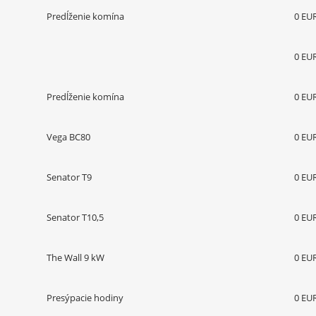
Predĺženie komína
0 EU
0 EU
Predĺženie komína
0 EU
Vega BC80
0 EU
Senator T9
0 EU
Senator T10,5
0 EU
The Wall 9 kW
0 EU
Presýpacie hodiny
0 EU