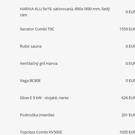
HARVIA ALU 9x19, satinovaná, 890x1890 mm, šedý
0 EU
rám
Senator Combi T9C
1559 EU
Rubic sauna
0 EU
Ventilačný gril Harvia
0 EU
Vega BC80E
0 EU
Glow E 9 kW - stojaté, nerez
626 EU
Podnožka (menšie)
201 EU
Topclass Combi KV50SE
1035 EU