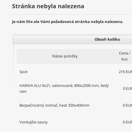
Stránka nebyla nalezena
Je nám líto ale Vámi požadovaná stránka nebyla nalezena.
Obsah košíku
Cena /
Název položky
kus
Spot
216 EU
HARVIA ALU 9x21, satenované, 890x2090 mm, šedý
0 EU
rám
Bezpečnostný snímač, heat 350x400mm
0 EU
Vonkajšie sauny
0 EU