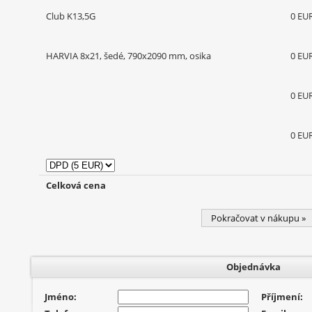
Club K13,5G
0 EU
HARVIA 8x21, šedé, 790x2090 mm, osika
0 EU
0 EU
0 EU
Celková cena
Pokračovat v nákupu »
Objednávka
Jméno:
Příjmení: